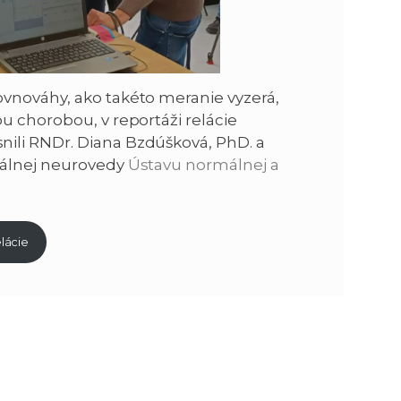
vnováhy, ako takéto meranie vyzerá,
u chorobou, v reportáži relácie
ili RNDr. Diana Bzdúšková, PhD. a
rálnej neurovedy
Ústavu normálnej a
lácie