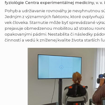
fyziológie Centra experimentálnej medicíny, v. v. 
Pohyb a udržiavanie rovnováhy je nevyhnutnou s
Jedným z významných faktorov, ktoré ovplyvňujú 
vek človeka. Starnutie môže byť sprevádzané výr
prejavuje obmedzenou mobilitou až stratou rovno
opakovanými pádmi. Nestabilita či následky pád
činností a vedú k zníženej kvalite života starších ľu