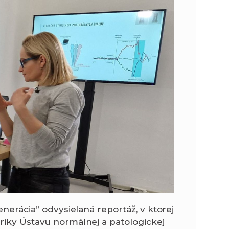
n
e
i
x
e
t
enerácia” odvysielaná reportáž, v ktorej
riky Ústavu normálnej a patologickej