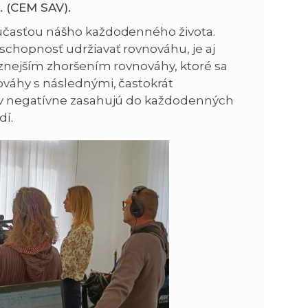
i. (CEM SAV).
účasťou nášho každodenného života.
schopnosť udržiavať rovnováhu, je aj
aznejším zhoršením rovnováhy, ktoré sa
váhy s následnými, častokrát
ov negatívne zasahujú do každodenných
dí.