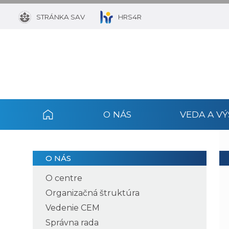
STRÁNKA SAV
HRS4R
O NÁS
VEDA A V
O NÁS
O centre
Organizačná štruktúra
Vedenie CEM
Správna rada