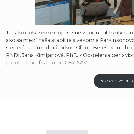
To, ako dokážeme objektívne zhodnotiť funkciu ro
ako sa mení naša stabilita s vekom a Parkinsonovo
Generácia s moderátorkou Oľgou Belešovou objasn
RNDr. Jana Kimijanová, PhD. z Oddelenia behavio
patologickej fyziológie CEM SAV
.
Pozrieť záznam re