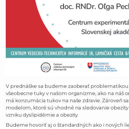
V prednáške sa budeme zaoberať problematikou 
všeobecne tuky v našom organizme, ako na náš or
má konzumácia tukov na naše zdravie. Zároveň 
modelom, ktoré sú vhodné na sledovanie obezi
vzniku dyslipidémie a obezity.
Budeme hovoriť aj o štandardných ako i nových li