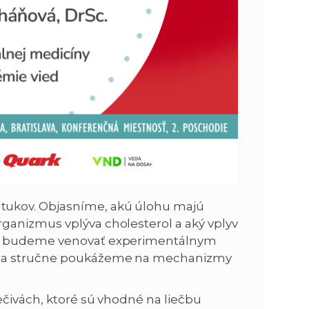
tukov. Objasníme, akú úlohu majú
ganizmus vplýva cholesterol a aký vplyv
sa budeme venovať experimentálnym
ty a stručne poukážeme na mechanizmy
ečivách, ktoré sú vhodné na liečbu