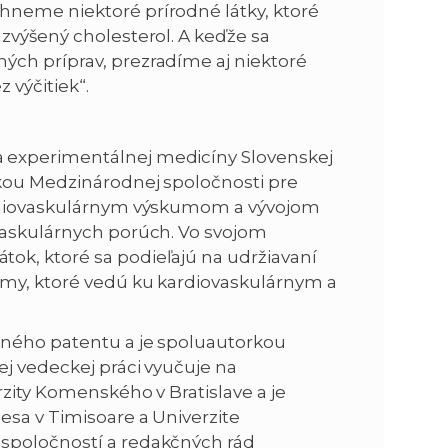
hneme niektoré prírodné látky, ktoré
zvýšený cholesterol. A keďže sa
ých príprav, prezradíme aj niektoré
 výčitiek“.
 experimentálnej medicíny Slovenskej
tkou Medzinárodnej spoločnosti pre
kardiovaskulárnym výskumom a vývojom
vaskulárnych porúch. Vo svojom
ok, ktoré sa podieľajú na udržiavaní
zmy, ktoré vedú ku kardiovaskulárnym a
edného patentu a je spoluautorkou
ej vedeckej práci vyučuje na
rzity Komenského v Bratislave a je
esa v Timisoare a Univerzite
spoločností a redakčných rád