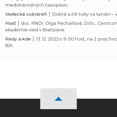
medzinárodných časopisov.
Vedecká cukráreň │
Dobré a zlé tuky na tanieri –
Hosť │
doc. RNDr. Oľga Pecháňová, DrSc., Centru
akadémie vied v Bratislave
Kedy a kde │
13. 12. 2022 o 9. 00 hod., na 2. pos
8/A