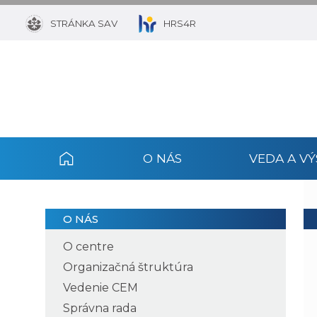
STRÁNKA SAV
HRS4R
O NÁS
VEDA A V
O NÁS
O centre
Organizačná štruktúra
Vedenie CEM
Správna rada