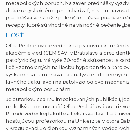
metabolických porúch. Na záver prednášky vyzdvi
dokážu dyslipidémii predchádzať, resp. upravovať 
prednáška koná už v pokročilom čase predvianočn
recepty, ktoré sú vhodné na vianočné pečenie „bez
HOSŤ
Oľga Pecháňová je vedeckou pracovníčkou Centra
akadémie vied (CEM SAV) v Bratislave a preziden
patofyziológiu. Má vyše 30-ročné skúsenosti s 
liečiv zameraných na liečbu hypertenzie a kardio
výskume sa zameriava na analýzu endogénnych lát
krvného tlaku, ako i na patofyziologické mechani
metabolickým poruchám.
Je autorkou cca 170 impaktovaných publikácií, j
niekoľkých monografií. Oľga Pecháňová popri svoj
Prírodovedeckej fakulte a Lekárskej fakulte Unive
hosťujúcou profesorkou na Univerzite Victora Bab
v Kragujevaci. Je členkou významných vedeckých 