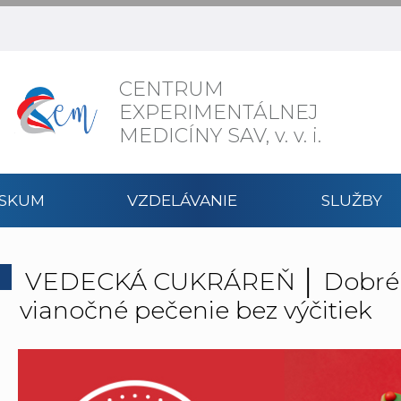
CENTRUM
EXPERIMENTÁLNEJ
MEDICÍNY SAV,
v. v. i.
ÝSKUM
VZDELÁVANIE
SLUŽBY
VEDECKÁ CUKRÁREŇ │ Dobré a z
vianočné pečenie bez výčitiek