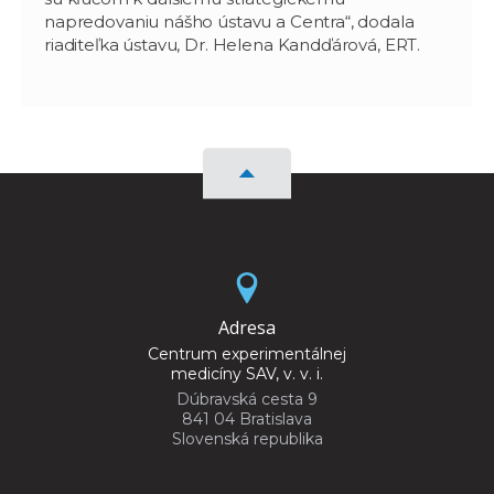
napredovaniu nášho ústavu a Centra“, dodala
riaditeľka ústavu, Dr. Helena Kandďárová, ERT.
Adresa
Centrum experimentálnej
medicíny SAV, v. v. i.
Dúbravská cesta 9
841 04 Bratislava
Slovenská republika