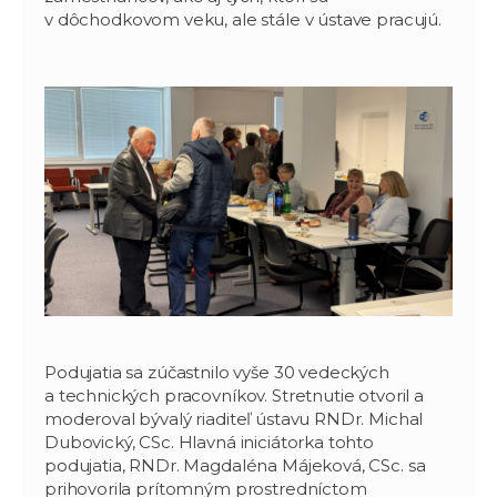
v dôchodkovom veku, ale stále v ústave pracujú.
Podujatia sa zúčastnilo vyše 30 vedeckých
a technických pracovníkov. Stretnutie otvoril a
moderoval bývalý riaditeľ ústavu RNDr. Michal
Dubovický, CSc. Hlavná iniciátorka tohto
podujatia, RNDr. Magdaléna Májeková, CSc. sa
prihovorila prítomným prostredníctom