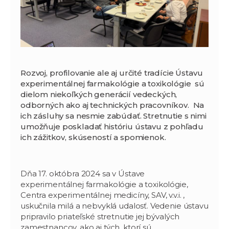
Rozvoj, profilovanie ale aj určité tradície Ústavu
experimentálnej farmakológie a toxikológie sú
dielom niekoľkých generácií vedeckých,
odborných ako aj technických pracovníkov. Na
ich zásluhy sa nesmie zabúdať. Stretnutie s nimi
umožňuje poskladať históriu ústavu z pohľadu
ich zážitkov, skúseností a spomienok.
Dňa 17. októbra 2024 sa v Ústave
experimentálnej farmakológie a toxikológie,
Centra experimentálnej medicíny, SAV, v.v.i. ,
uskučnila milá a nebvyklá udalosť. Vedenie ústavu
pripravilo priateľské stretnutie jej bývalých
zamestnancov, ako aj tých, ktorí sú