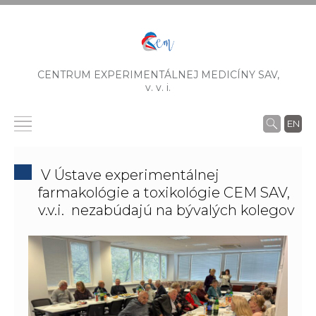
CENTRUM EXPERIMENTÁLNEJ MEDICÍNY SAV,
v. v. i.
EN
V Ústave experimentálnej
farmakológie a toxikológie CEM SAV,
v.v.i. nezabúdajú na bývalých kolegov