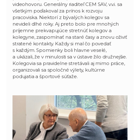
videohovoru. Generálny riaditeľ CEM SAV, v.v.i. sa
všetkým poďakoval za prínos k rozvoju
pracoviska. Niektorí z bývalých kolegov sa
nevideli dlhé roky. Aj preto bolo pre mnohých
príjemne prekvapujúce stretnúť kolegov a
kolegyne, zaspomínať na staré časy a znovu oživiť
stratené kontakty. Každy si mal čo povedať
s každým. Spomienky boli hlavne veselé,
a ukázali, že v minulosti sa v ústave žilo družnejšie.
Kolegovia sa pravidelne stretávali aj mimo práce,
organizovali sa spoločné výlety, kultúrne
podujatia a športové súťaže.