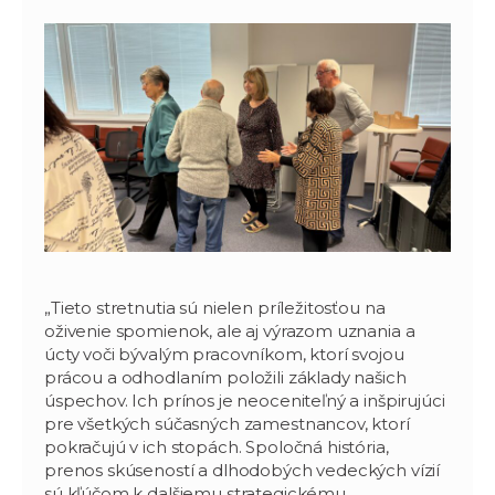
„Tieto stretnutia sú nielen príležitosťou na
oživenie spomienok, ale aj výrazom uznania a
úcty voči bývalým pracovníkom, ktorí svojou
prácou a odhodlaním položili základy našich
úspechov. Ich prínos je neoceniteľný a inšpirujúci
pre všetkých súčasných zamestnancov, ktorí
pokračujú v ich stopách. Spoločná história,
prenos skúseností a dlhodobých vedeckých vízií
sú kľúčom k dalšiemu strategickému