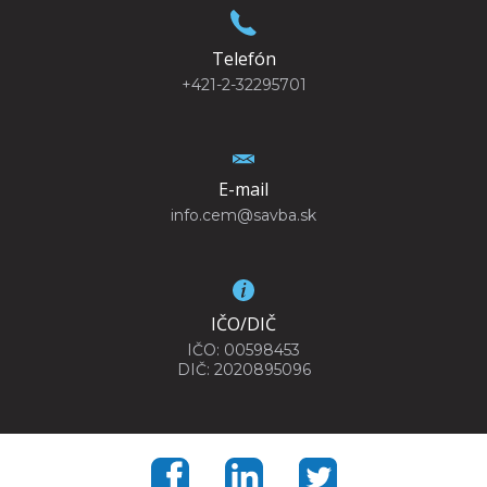
Telefón
+421-2-32295701
E-mail
info.cem@savba.sk
IČO/DIČ
IČO: 00598453
DIČ: 2020895096