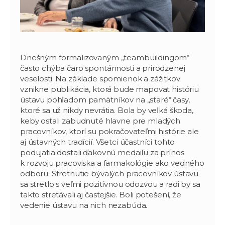
Dnešným formalizovaným „teambuildingom“
často chýba čaro spontánnosti a prirodzenej
veselosti. Na základe spomienok a zážitkov
vznikne publikácia, ktorá bude mapovať históriu
ústavu pohľadom pamätníkov na „staré“ časy,
ktoré sa už nikdy nevrátia. Bola by veľká škoda,
keby ostali zabudnuté hlavne pre mladých
pracovníkov, ktorí su pokračovateľmi histórie ale
aj ústavných tradícií. Všetci účastníci tohto
podujatia dostali ďakovnú medailu za prínos
k rozvoju pracoviska a farmakológie ako vedného
odboru. Stretnutie bývalých pracovníkov ústavu
sa stretlo s veľmi pozitívnou odozvou a radi by sa
takto stretávali aj častejšie. Boli potešení, že
vedenie ústavu na nich nezabúda.