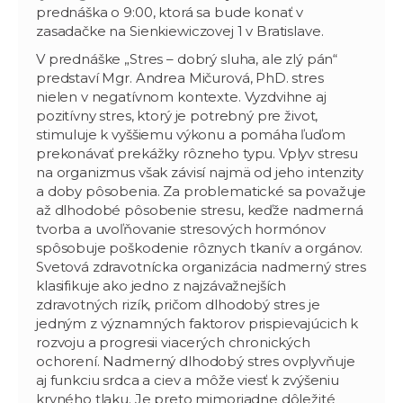
prednáška o 9:00, ktorá sa bude konať v
zasadačke na Sienkiewiczovej 1 v Bratislave.
V prednáške „Stres – dobrý sluha, ale zlý pán“
predstaví Mgr. Andrea Mičurová, PhD. stres
nielen v negatívnom kontexte. Vyzdvihne aj
pozitívny stres, ktorý je potrebný pre život,
stimuluje k vyššiemu výkonu a pomáha ľuďom
prekonávať prekážky rôzneho typu. Vplyv stresu
na organizmus však závisí najmä od jeho intenzity
a doby pôsobenia. Za problematické sa považuje
až dlhodobé pôsobenie stresu, keďže nadmerná
tvorba a uvoľňovanie stresových hormónov
spôsobuje poškodenie rôznych tkanív a orgánov.
Svetová zdravotnícka organizácia nadmerný stres
klasifikuje ako jedno z najzávažnejších
zdravotných rizík, pričom dlhodobý stres je
jedným z významných faktorov prispievajúcich k
rozvoju a progresii viacerých chronických
ochorení. Nadmerný dlhodobý stres ovplyvňuje
aj funkciu srdca a ciev a môže viesť k zvýšeniu
krvného tlaku. Je preto mimoriadne dôležité