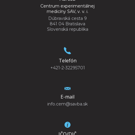
Centrum experimentálnej
medicíny SAV, v. v. i.
Dúbravská cesta 9
841 04 Bratislava
Slovenská republika
Telefón
+421-2-32295701
E-mail
info.cem@savba.sk
IČO/DIČ