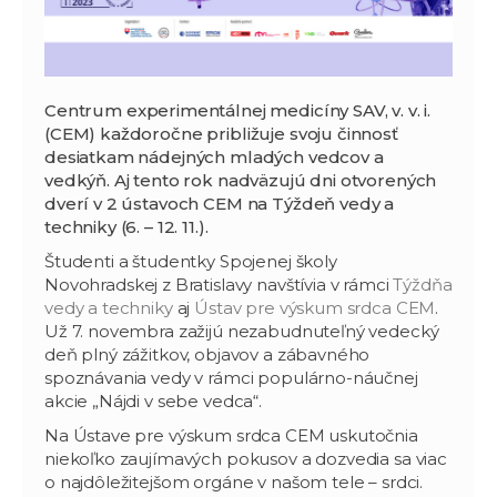
Centrum experimentálnej medicíny SAV, v. v. i.
(CEM) každoročne približuje svoju činnosť
desiatkam nádejných mladých vedcov a
vedkýň. Aj tento rok nadväzujú dni otvorených
dverí v 2 ústavoch CEM na Týždeň vedy a
techniky (6. – 12. 11.).
Študenti a študentky Spojenej školy
Novohradskej z Bratislavy navštívia v rámci
Týždňa
vedy a techniky
aj
Ústav pre výskum srdca CEM
.
Už 7. novembra zažijú nezabudnuteľný vedecký
deň plný zážitkov, objavov a zábavného
spoznávania vedy v rámci populárno-náučnej
akcie „Nájdi v sebe vedca“.
Na Ústave pre výskum srdca CEM uskutočnia
niekoľko zaujímavých pokusov a dozvedia sa viac
o najdôležitejšom orgáne v našom tele – srdci.