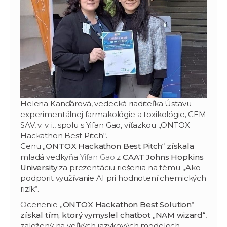
Helena Kanďárová, vedecká riaditeľka Ústavu
experimentálnej farmakológie a toxikológie, CEM
SAV, v. v. i., spolu s Yifan Gao, víťazkou „ONTOX
Hackathon Best Pitch“.
Cenu „
ONTOX Hackathon Best Pitch
“
získala
mladá vedkyňa
Yifan Gao
z
CAAT Johns Hopkins
University
za prezentáciu riešenia na tému „Ako
podporiť využívanie AI pri hodnotení chemických
rizík“.
Ocenenie „
ONTOX Hackathon Best Solution
“
získal tím, ktorý vymyslel chatbot
„
NAM wizard
“,
založený na veľkých jazykových modeloch,