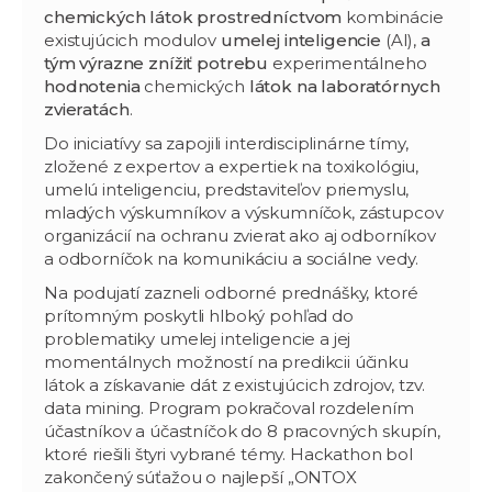
chemických látok prostredníctvom
kombinácie
existujúcich modulov
umelej inteligencie
(AI),
a
tým výrazne znížiť potrebu
experimentálneho
hodnotenia
chemických
látok na laboratórnych
zvieratách
.
Do iniciatívy sa zapojili interdisciplinárne tímy,
zložené z expertov a expertiek na toxikológiu,
umelú inteligenciu, predstaviteľov priemyslu,
mladých výskumníkov a výskumníčok, zástupcov
organizácií na ochranu zvierat ako aj odborníkov
a odborníčok na komunikáciu a sociálne vedy.
Na podujatí zazneli odborné prednášky, ktoré
prítomným poskytli hlboký pohľad do
problematiky umelej inteligencie a jej
momentálnych možností na predikcii účinku
látok a získavanie dát z existujúcich zdrojov, tzv.
data mining. Program pokračoval rozdelením
účastníkov a účastníčok do 8 pracovných skupín,
ktoré riešili štyri vybrané témy. Hackathon bol
zakončený súťažou o najlepší „ONTOX