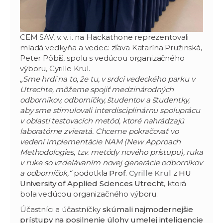
CEM SAV, v. v. i. na Hackathone reprezentovali
mladá vedkyňa a vedec: zľava Katarína Pružinská,
Peter Pôbiš, spolu s vedúcou organizačného
výboru, Cyrille Krul.
„Sme hrdí na to, že tu, v srdci vedeckého parku v
Utrechte, môžeme spojiť medzinárodných
odborníkov, odborníčky, študentov a študentky,
aby sme stimulovali interdisciplinárnu spoluprácu
v oblasti testovacích metód, ktoré nahrádzajú
laboratórne zvieratá. Chceme pokračovať vo
vedení implementácie NAM (New Approach
Methodologies, tzv. metódy nového prístupu), ruka
v ruke so vzdelávaním novej generácie odborníkov
a odborníčok,“
podotkla
Prof.
Cyrille Krul
z
HU
University of Applied Sciences Utrecht
, ktorá
bola vedúcou organizačného výboru.
Účastníci a účastníčky
skúmali najmodernejšie
prístupy na posilnenie úlohy umelej inteligencie