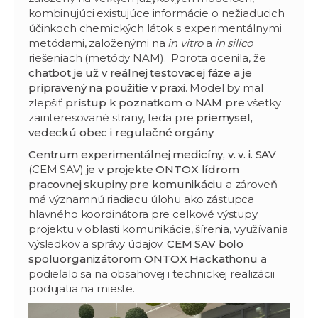
kombinujúci existujúce informácie o nežiaducich
účinkoch chemických látok s experimentálnymi
metódami, založenými na
in vitro
a
in silico
riešeniach (metódy NAM). Porota ocenila, že
chatbot je už v reálnej testovacej fáze a je
pripravený na použitie v praxi
. Model by mal
zlepšiť
prístup k poznatkom o NAM pre
všetky
zainteresované strany, teda pre
priemysel,
vedeckú obec i regulačné orgány
.
Centrum experimentálnej medicíny, v. v. i. SAV
(CEM SAV)
je v projekte ONTOX lídrom
pracovnej skupiny pre komunikáciu
a zároveň
má významnú riadiacu úlohu ako zástupca
hlavného koordinátora pre celkové výstupy
projektu v oblasti komunikácie, šírenia, využívania
výsledkov a správy údajov.
CEM SAV bolo
spoluorganizátorom ONTOX Hackathonu
a
podieľalo sa na obsahovej i technickej realizácii
podujatia na mieste.