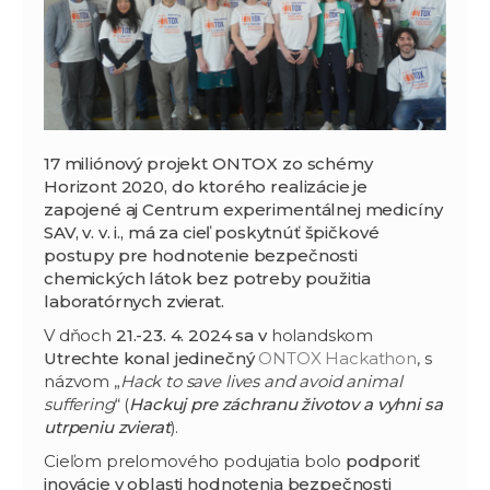
17 miliónový projekt ONTOX zo schémy
Horizont 2020, do ktorého realizácie je
zapojené aj Centrum experimentálnej medicíny
SAV, v. v. i., má za cieľ poskytnúť špičkové
postupy pre hodnotenie bezpečnosti
chemických látok bez potreby použitia
laboratórnych zvierat.
V dňoch
21.-23. 4. 2024
sa v
holandskom
Utrechte konal jedinečný
ONTOX Hackathon
, s
názvom „
Hack to save lives and avoid animal
suffering
“ (
Hackuj pre záchranu životov a vyhni sa
utrpeniu zvierat
).
Cieľom prelomového podujatia bolo
podporiť
inovácie v oblasti hodnotenia bezpečnosti