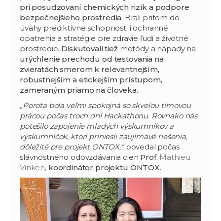
pri posudzovaní chemických rizík a podpore
bezpečnejšieho prostredia
. Brali pritom do
úvahy prediktívne schopnosti i ochranné
opatrenia a stratégie pre zdravie ľudí a životné
prostredie.
Diskutovali tiež
metódy a nápady na
urýchlenie prechodu od testovania na
zvieratách smerom k relevantnejším,
robustnejším a etickejším prístupom,
zameraným priamo na človeka.
„Porota bola veľmi spokojná so skvelou tímovou
prácou počas troch dní Hackathonu. Rovnako nás
potešilo zapojenie mladých výskumníkov a
výskumníčok, ktorí priniesli zaujímavé riešenia,
dôležité pre projekt ONTOX,“
povedal počas
slávnostného odovzdávania cien
Prof.
Mathieu
Vinken
,
koordinátor projektu ONTOX
.