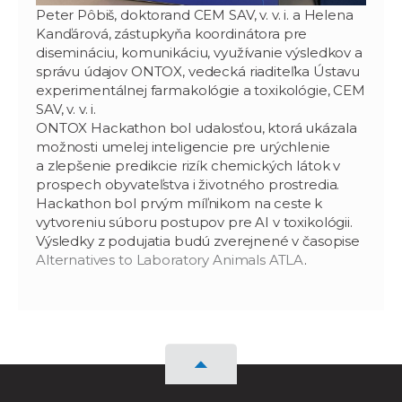
Peter Pôbiš, doktorand CEM SAV, v. v. i. a Helena
Kanďárová, zástupkyňa koordinátora pre
disemináciu, komunikáciu, využívanie výsledkov a
správu údajov ONTOX, vedecká riaditeľka Ústavu
experimentálnej farmakológie a toxikológie, CEM
SAV, v. v. i.
ONTOX Hackathon bol udalosťou, ktorá ukázala
možnosti umelej inteligencie pre urýchlenie
a zlepšenie predikcie rizík chemických látok v
prospech obyvateľstva i životného prostredia.
Hackathon bol prvým míľnikom na ceste k
vytvoreniu súboru postupov pre AI v toxikológii.
Výsledky z podujatia budú zverejnené v časopise
Alternatives to Laboratory Animals ATLA
.