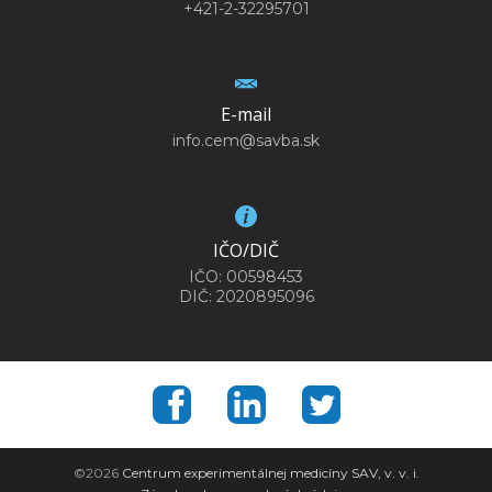
+421-2-32295701
E-mail
info.cem@savba.sk
IČO/DIČ
IČO: 00598453
DIČ: 2020895096
©2026
Centrum experimentálnej medicíny SAV, v. v. i.